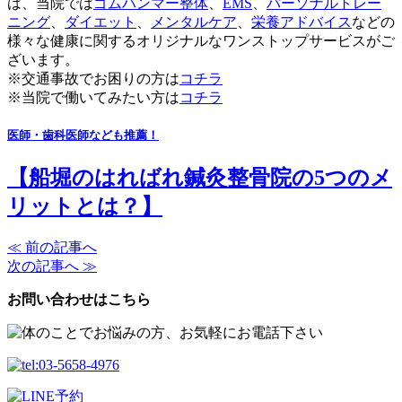
は、当院では
ゴムハンマー整体
、
EMS
、
パーソナルトレー
ニング
、
ダイエット
、
メンタルケア
、
栄養アドバイス
などの
様々な健康に関するオリジナルなワンストップサービスがご
ざいます。
※交通事故でお困りの方は
コチラ
※当院で働いてみたい方は
コチラ
医師・歯科医師なども推薦！
【船堀のはればれ鍼灸整骨院の5つのメ
リットとは？】
≪ 前の記事へ
次の記事へ ≫
お問い合わせはこちら