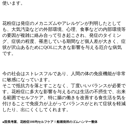
使います。
花粉症は発症のメカニズムやアレルゲンが判明したとして
も、大気汚染などの外部環境、心理、食事などの内部環境等
の要因が複雑に絡み合って引き起こされ、発症のタイミン
グ、症状の程度、罹患している期間など個人差が大きく、症
状が沢山あるためにQOLに大きな影響を与える厄介な病気
です。
今の社会はストレスフルであり、人間の体の免疫機能が非常
に敏感になっています。
そこで抵抗力を落とすことなく、丁度いいバランスが必要で
す。花粉症に多大な影響を与えるのは生活の不摂生で、出来
る範囲でセルフケア、特に腸の働きを改善する食生活を気を
付けることで免疫力が上がってバランスがとれて症状を軽減
したり、出にくくしてくれます。
●院長考案、花粉症100均セルフケア！船堀発祥のゴムハンマー整体