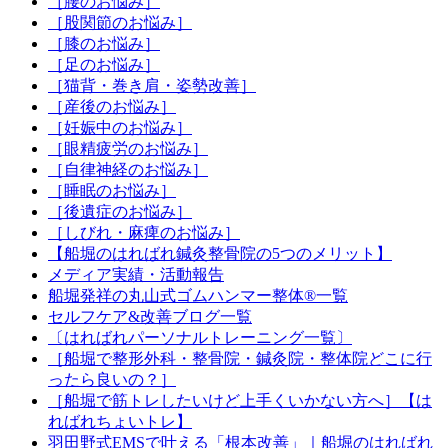
［腰のお悩み］
［股関節のお悩み］
［膝のお悩み］
［足のお悩み］
［猫背・巻き肩・姿勢改善］
［産後のお悩み］
［妊娠中のお悩み］
［眼精疲労のお悩み］
［自律神経のお悩み］
［睡眠のお悩み］
［後遺症のお悩み］
［しびれ・麻痺のお悩み］
【船堀のはればれ鍼灸整骨院の5つのメリット】
メディア実績・活動報告
船堀発祥の丸山式ゴムハンマー整体®︎一覧
セルフケア&改善ブログ一覧
〔はればれパーソナルトレーニング一覧〕
［船堀で整形外科・整骨院・鍼灸院・整体院どこに行
ったら良いの？］
［船堀で筋トレしたいけど上手くいかない方へ］【は
ればれちょいトレ】
羽田野式EMSで叶える「根本改善」｜船堀のはればれ