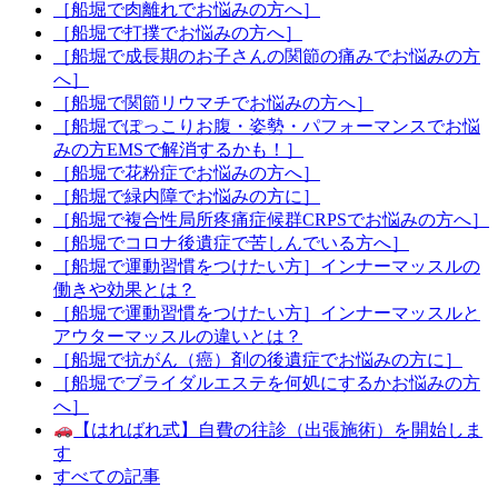
［船堀で肉離れでお悩みの方へ］
［船堀で打撲でお悩みの方へ］
［船堀で成長期のお子さんの関節の痛みでお悩みの方
へ］
［船堀で関節リウマチでお悩みの方へ］
［船堀でぽっこりお腹・姿勢・パフォーマンスでお悩
みの方EMSで解消するかも！］
［船堀で花粉症でお悩みの方へ］
［船堀で緑内障でお悩みの方に］
［船堀で複合性局所疼痛症候群CRPSでお悩みの方へ］
［船堀でコロナ後遺症で苦しんでいる方へ］
［船堀で運動習慣をつけたい方］インナーマッスルの
働きや効果とは？
［船堀で運動習慣をつけたい方］インナーマッスルと
アウターマッスルの違いとは？
［船堀で抗がん（癌）剤の後遺症でお悩みの方に］
［船堀でブライダルエステを何処にするかお悩みの方
へ］
【はればれ式】自費の往診（出張施術）を開始しま
す
すべての記事