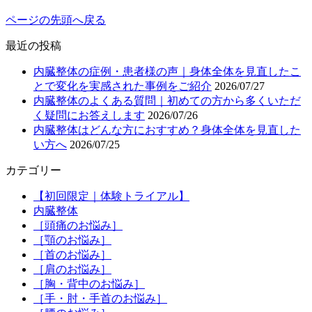
ページの先頭へ戻る
最近の投稿
内臓整体の症例・患者様の声｜身体全体を見直したこ
とで変化を実感された事例をご紹介
2026/07/27
内臓整体のよくある質問｜初めての方から多くいただ
く疑問にお答えします
2026/07/26
内臓整体はどんな方におすすめ？身体全体を見直した
い方へ
2026/07/25
カテゴリー
【初回限定｜体験トライアル】
内臓整体
［頭痛のお悩み］
［顎のお悩み］
［首のお悩み］
［肩のお悩み］
［胸・背中のお悩み］
［手・肘・手首のお悩み］