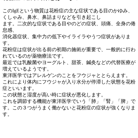
このIgEという物質は花粉症の主な症状である目のかゆみ、
くしゃみ、鼻水、鼻詰まりなどを引き起こし
ます。二次的な症状である目やのどの症状、頭痛、全身の倦
怠感、
消化器症状、集中力の低下やイライラやうつ症状がありま
す。
花粉症は症状が出る前の初期の施術が重要で、一般的に行わ
れているのが薬物療法です。
最近では乳酸菌やヨーグルト、甜茶、鍼灸などの代替医療が
増えているようです。
東洋医学ではアレルゲンのことをフウジャととらえます。
これにより体内にフウジャが入り水分が停滞した状態を花粉
症といいます。
この状態と湿度が高い時に症状が悪化します。
これを調節する機能が東洋医学でいう「肺」「腎」「脾」で
す。この３つがうまく働かないと花粉症の症状が強くなりま
す。