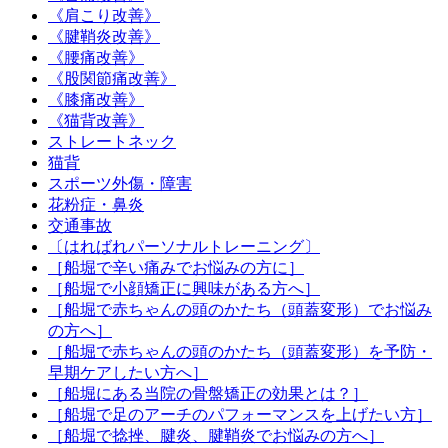
《肩こり改善》
《腱鞘炎改善》
《腰痛改善》
《股関節痛改善》
《膝痛改善》
《猫背改善》
ストレートネック
猫背
スポーツ外傷・障害
花粉症・鼻炎
交通事故
〔はればれパーソナルトレーニング〕
［船堀で辛い痛みでお悩みの方に］
［船堀で小顔矯正に興味がある方へ］
［船堀で赤ちゃんの頭のかたち（頭蓋変形）でお悩み
の方へ］
［船堀で赤ちゃんの頭のかたち（頭蓋変形）を予防・
早期ケアしたい方へ］
［船堀にある当院の骨盤矯正の効果とは？］
［船堀で足のアーチのパフォーマンスを上げたい方］
［船堀で捻挫、腱炎、腱鞘炎でお悩みの方へ］