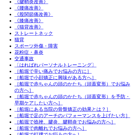
《腱鞘炎改善》
《腰痛改善》
《股関節痛改善》
《膝痛改善》
《猫背改善》
ストレートネック
猫背
スポーツ外傷・障害
花粉症・鼻炎
交通事故
〔はればれパーソナルトレーニング〕
［船堀で辛い痛みでお悩みの方に］
［船堀で小顔矯正に興味がある方へ］
［船堀で赤ちゃんの頭のかたち（頭蓋変形）でお悩み
の方へ］
［船堀で赤ちゃんの頭のかたち（頭蓋変形）を予防・
早期ケアしたい方へ］
［船堀にある当院の骨盤矯正の効果とは？］
［船堀で足のアーチのパフォーマンスを上げたい方］
［船堀で捻挫、腱炎、腱鞘炎でお悩みの方へ］
［船堀で肉離れでお悩みの方へ］
［船堀で打撲でお悩みの方へ］