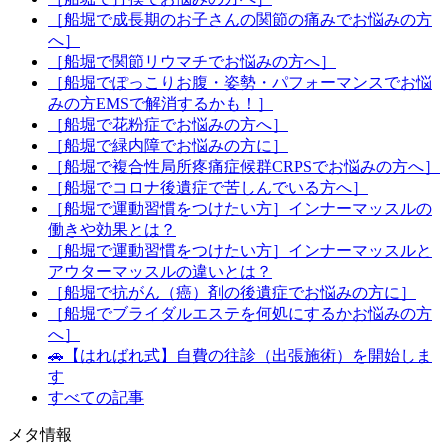
［船堀で成長期のお子さんの関節の痛みでお悩みの方
へ］
［船堀で関節リウマチでお悩みの方へ］
［船堀でぽっこりお腹・姿勢・パフォーマンスでお悩
みの方EMSで解消するかも！］
［船堀で花粉症でお悩みの方へ］
［船堀で緑内障でお悩みの方に］
［船堀で複合性局所疼痛症候群CRPSでお悩みの方へ］
［船堀でコロナ後遺症で苦しんでいる方へ］
［船堀で運動習慣をつけたい方］インナーマッスルの
働きや効果とは？
［船堀で運動習慣をつけたい方］インナーマッスルと
アウターマッスルの違いとは？
［船堀で抗がん（癌）剤の後遺症でお悩みの方に］
［船堀でブライダルエステを何処にするかお悩みの方
へ］
🚗【はればれ式】自費の往診（出張施術）を開始しま
す
すべての記事
メタ情報