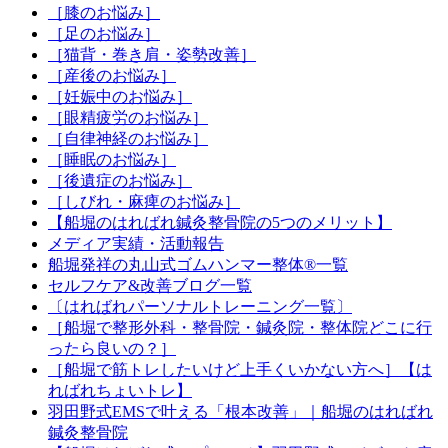
［膝のお悩み］
［足のお悩み］
［猫背・巻き肩・姿勢改善］
［産後のお悩み］
［妊娠中のお悩み］
［眼精疲労のお悩み］
［自律神経のお悩み］
［睡眠のお悩み］
［後遺症のお悩み］
［しびれ・麻痺のお悩み］
【船堀のはればれ鍼灸整骨院の5つのメリット】
メディア実績・活動報告
船堀発祥の丸山式ゴムハンマー整体®︎一覧
セルフケア&改善ブログ一覧
〔はればれパーソナルトレーニング一覧〕
［船堀で整形外科・整骨院・鍼灸院・整体院どこに行
ったら良いの？］
［船堀で筋トレしたいけど上手くいかない方へ］【は
ればれちょいトレ】
羽田野式EMSで叶える「根本改善」｜船堀のはればれ
鍼灸整骨院