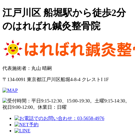
江戸川区 船堀駅から徒歩2分
のはればれ鍼灸整骨院
代表施術者：丸山 晴嗣
〒134-0091 東京都江戸川区船堀4-8-4 クレストI 1F