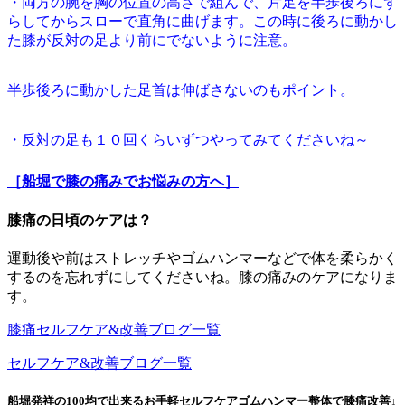
・両方の腕を胸の位置の高さで組んで、片足を半歩後ろにず
らしてからスローで直角に曲げます。この時に後ろに動かし
た膝が反対の足より前にでないように注意。
半歩後ろに動かした足首は伸ばさないのもポイント。
・反対の足も１０回くらいずつやってみてくださいね～
［船堀で膝の痛みでお悩みの方へ］
膝痛の日頃のケアは？
運動後や前はストレッチやゴムハンマーなどで体を柔らかく
するのを忘れずにしてくださいね。膝の痛みのケアになりま
す。
膝痛セルフケア&改善ブログ一覧
セルフケア&改善ブログ一覧
船堀発祥の100均で出来るお手軽セルフケアゴムハンマー整体で膝痛改善↓