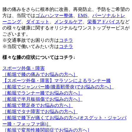
膝の痛みをさらに根本的に改善、再発防止、予防をご希望の
方は、当院では
ゴムハンマー整体
、
EMS
、
パーソナルトレ
ーニング
、
ダイエット
、
メンタルケア
、
栄養アドバイス
など
の様々な健康に関するオリジナルなワンストップサービスが
ございます。
※交通事故でお困りの方は
コチラ
※当院で働いてみたい方は
コチラ
様々な膝の症状についてはコチラ↓
スポーツ外傷・障害
［船堀で膝の痛みでお悩みの方へ］
【スポーツ外傷・障害】マラソンによるランナー膝
［船堀でジャンパー膝(膝蓋靭帯炎)でお悩みの方へ］
［船堀でランナー膝でお悩みの方へ］
［船堀で半月板損傷でお悩みの方へ］
［船堀で鵞足炎でお悩みの方へ］
［船堀でタナ障害でお悩みの方へ］
［船堀で膝下が痛くてお悩みの方へ(オスグット・ジャンパ
ー膝・フォッファ病)］
［船堀で変形性膝関節症でお悩みの方へ］