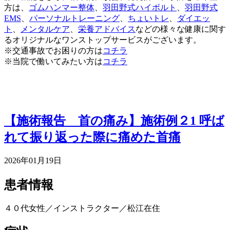
方は、
ゴムハンマー整体
、
羽田野式ハイボルト
、
羽田野式
EMS
、
パーソナルトレーニング
、
ちょいトレ
、
ダイエッ
ト
、
メンタルケア
、
栄養アドバイス
などの様々な健康に関す
るオリジナルなワンストップサービスがございます。
※交通事故でお困りの方は
コチラ
※当院で働いてみたい方は
コチラ
【施術報告 首の痛み】施術例２1 呼ば
れて振り返った際に痛めた首痛
2026年01月19日
患者情報
４０代女性／インストラクター／松江在住