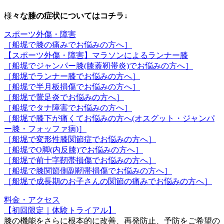
様
々な膝の症状についてはコチラ↓
スポーツ外傷・障害
［船堀で膝の痛みでお悩みの方へ］
【スポーツ外傷・障害】マラソンによるランナー膝
［船堀でジャンパー膝(膝蓋靭帯炎)でお悩みの方へ］
［船堀でランナー膝でお悩みの方へ］
［船堀で半月板損傷でお悩みの方へ］
［船堀で鵞足炎でお悩みの方へ］
［船堀でタナ障害でお悩みの方へ］
［船堀で膝下が痛くてお悩みの方へ(オスグット・ジャンパ
ー膝・フォッファ病)］
［船堀で変形性膝関節症でお悩みの方へ］
［船堀でO脚(内反膝)でお悩みの方へ］
［船堀で前十字靭帯損傷でお悩みの方へ］
［船堀で膝関節側副靭帯損傷でお悩みの方へ］
［船堀で成長期のお子さんの関節の痛みでお悩みの方へ］
料金・アクセス
【初回限定｜体験トライアル】
膝の機能をさらに根本的に改善、再発防止、予防をご希望の