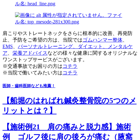
肩こりやストレートネックをさらに根本的に改善、再発防
止、予防をご希望の方は、当院では
ゴムハンマー整体
、
EMS
、
パーソナルトレーニング、
ダイエット
、
メンタルケ
ア
、
栄養アドバイス
などの様々な健康に関するオリジナルな
ワンストップサービスがございます。
※交通事故でお困りの方は
コチラ
※当院で働いてみたい方は
コチラ
医師・歯科医師なども推薦！
【船堀のはればれ鍼灸整骨院の5つのメ
リットとは？】
【施術例21 肩の痛みと脱力感】施術
例 ゴルフ後に肩の後ろが痛む（腋窩