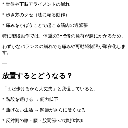
* 骨盤や下肢アライメントの崩れ
* 歩き方のクセ（膝に頼る動作）
* 痛みをかばうことで起こる筋肉の過緊張
特に階段動作では、体重の3〜5倍の負荷が膝にかかるため、
わずかなバランスの崩れでも痛みや可動域制限が顕在化しま
す。
—
放置するとどうなる？
「まだ歩けるから大丈夫」と我慢していると、
* 階段を避ける → 筋力低下
* 曲げない生活 → 関節がさらに硬くなる
* 反対側の膝・腰・股関節への負担増加