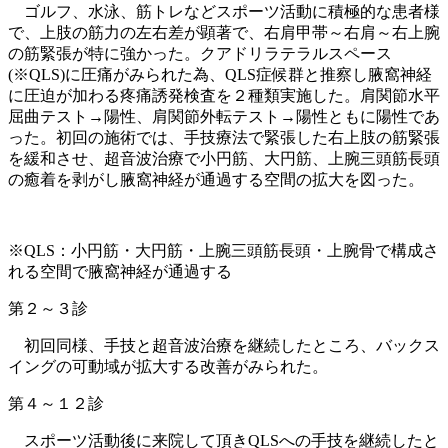
ゴルフ、水泳、筋トレなどスポーツ活動に積極的な患者様
で、上肢の筋力の左右差が顕著で、右肩甲帯～右肩～右上腕
の筋緊張が特に強かった。クアドリラテラルスペース
(※QLS)に圧痛がみられた為、QLS症候群と推察し腋窩神経
に圧迫が加わる疼痛誘発検査を２種類実施した。肩関節水平
屈曲テスト→陽性、肩関節外転テスト→陽性ともに陽性であ
った。初回の施術では、手技療法で緊張した右上肢の筋緊張
を緩和させ、超音波治療で小円筋、大円筋、上腕三頭筋長頭
の癒着を剥がし腋窩神経が通過する空間の拡大を図った。
※QLS：小円筋・大円筋・上腕三頭筋長頭・上腕骨で構成さ
れる空間で腋窩神経が通過する
第２～３診
初回同様、手技と超音波治療を継続したところ、バックス
イングの可動域が拡大する改善がみられた。
第４～１２診
スポーツ活動後に来院して頂きQLSへの手技を継続したと