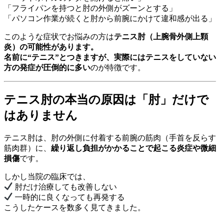
「フライパンを持つと肘の外側がズーンとする」
「パソコン作業が続くと肘から前腕にかけて違和感が出る」
このような症状でお悩みの方は
テニス肘（上腕骨外側上顆
炎）の可能性があります。
名前に“テニス”とつきますが、実際にはテニスをしていない
方の発症が圧倒的に多い
のが特徴です。
テニス肘の本当の原因は「肘」だけで
はありません
テニス肘は、肘の外側に付着する前腕の筋肉（手首を反らす
筋肉群）に、
繰り返し負担がかかることで起こる炎症や微細
損傷
です。
しかし当院の臨床では、
肘だけ治療しても改善しない
一時的に良くなっても再発する
こうしたケースを数多く見てきました。