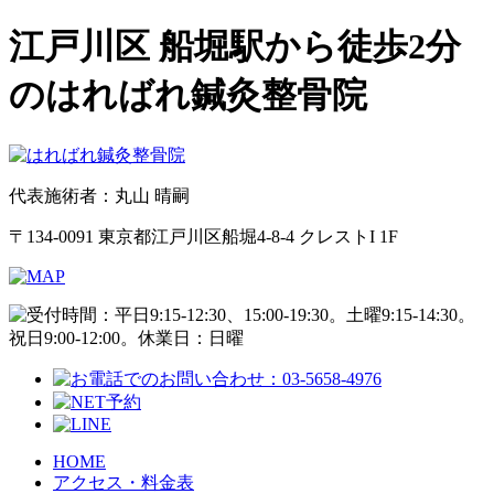
江戸川区 船堀駅から徒歩2分
のはればれ鍼灸整骨院
代表施術者：丸山 晴嗣
〒134-0091 東京都江戸川区船堀4-8-4 クレストI 1F
HOME
アクセス・料金表