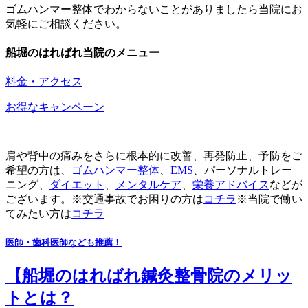
ゴムハンマー整体でわからないことがありましたら当院にお
気軽にご相談ください。
船堀のはればれ当院のメニュー
料金・アクセス
お得なキャンペーン
肩や背中の痛みをさらに根本的に改善、再発防止、予防をご
希望の方は、
ゴムハンマー整体
、
EMS
、パーソナルトレー
ニング、
ダイエット
、
メンタルケア
、
栄養アドバイス
などが
ございます。※交通事故でお困りの方は
コチラ
※当院で働い
てみたい方は
コチラ
医師・歯科医師なども推薦！
【船堀のはればれ鍼灸整骨院のメリッ
トとは？