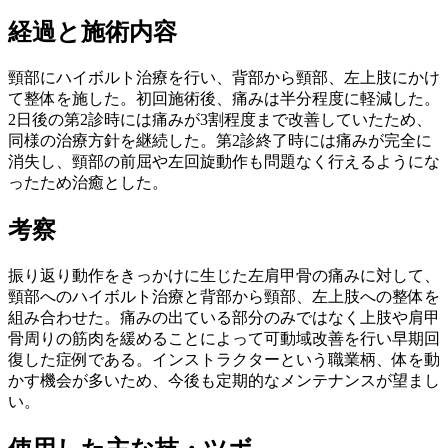
経過と施術内容
頸部にハイボルト治療を行い、背部から頸部、左上肢にかけ
て整体を施した。初回施術後、痛みは半分程度に軽減した。
2日後の第2診時には痛みが3割程度まで改善していたため、
同様の治療方針を継続した。第2診終了時には痛みが完全に
消失し、頸部の前屈や左回旋動作も問題なく行えるようにな
ったため治癒とした。
考察
振り返り動作をきっかけに生じた左肩甲骨の痛みに対して、
頸部へのハイボルト治療と背部から頸部、左上肢への整体を
組み合わせた。痛みの出ている部分のみではなく上肢や肩甲
骨周りの筋肉を緩めることによって可動域改善を行い早期回
復した症例である。インストラクターという職業柄、体を動
かす機会が多いため、今後も定期的なメンテナンスが望まし
い。