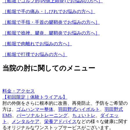
［船堀でゴルフ肘(内側上顆炎)でお悩みの方へ］
［船堀で手の痛み・しびれでお悩みの方へ］
［船堀で手指・手首の腱鞘炎でお悩みの方へ］
［船堀で捻挫、腱炎、腱鞘炎でお悩みの方へ］
［船堀で肉離れでお悩みの方へ］
［船堀で打撲でお悩みの方へ］
当院の肘に関してのメニュー
料金・アクセス
【初回限定｜体験トライアル】
肘の外側をさらに根本的に改善、再発防止、予防をご希望の
方は、
ゴムハンマー整体
、
羽田野式ハイボルト
、
羽田野式
EMS
、
パーソナルトレーニング
、
ちょいトレ
、
ダイエッ
ト
、
メンタルケア
、
栄養アドバイス
などの様々な健康に関す
るオリジナルなワンストップサービスがございます。